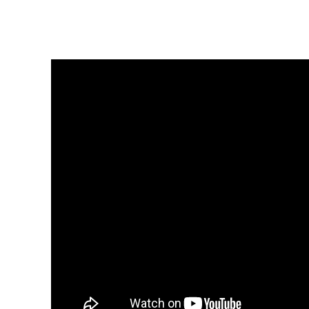
River Flows in You de Yiruma
por "EnClave Maestoso"