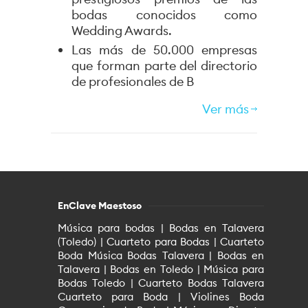
bodas conocidos como
Wedding Awards.
Las más de 50.000 empresas
que forman parte del directorio
de profesionales de B
Ver más
EnClave Maestoso
Música para bodas | Bodas en Talavera
(Toledo) | Cuarteto para Bodas | Cuarteto
Boda Música Bodas Talavera | Bodas en
Talavera | Bodas en Toledo | Música para
Bodas Toledo | Cuarteto Bodas Talavera
Cuarteto para Boda | Violines Boda