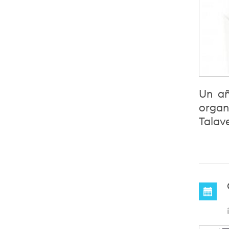
Un a
organ
Talave