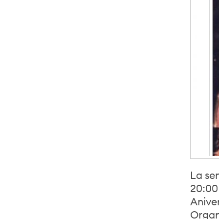
La se
20:00
Anive
Organ