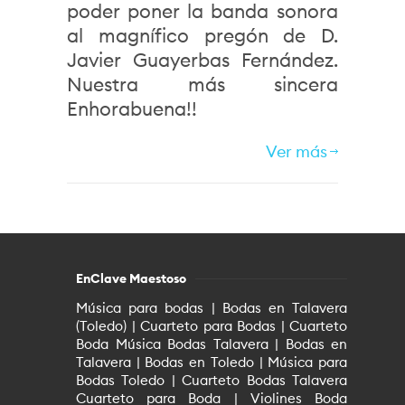
poder poner la banda sonora
al magnífico pregón de D.
Javier Guayerbas Fernández.
Nuestra más sincera
Enhorabuena!!
Ver más
EnClave Maestoso
Música para bodas | Bodas en Talavera
(Toledo) | Cuarteto para Bodas | Cuarteto
Boda Música Bodas Talavera | Bodas en
Talavera | Bodas en Toledo | Música para
Bodas Toledo | Cuarteto Bodas Talavera
Cuarteto para Boda | Violines Boda