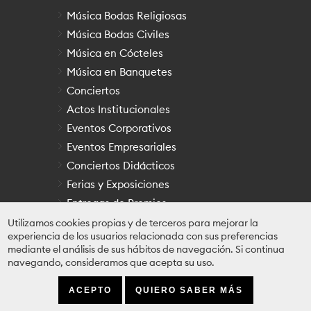
Música Bodas Religiosas
Música Bodas Civiles
Música en Cócteles
Música en Banquetes
Conciertos
Actos Institucionales
Eventos Corporativos
Eventos Empresariales
Conciertos Didácticos
Ferias y Exposiciones
Entregas de Premios
Otras Festividades
Utilizamos cookies propias y de terceros para mejorar la
experiencia de los usuarios relacionada con sus preferencias
mediante el análisis de sus hábitos de navegación. Si continua
navegando, consideramos que acepta su uso.
EnClave Maestoso
© 2026. Todos los derechos
reservados.
ACEPTO
QUIERO SABER MÁS
Recomiéndanos
|
Contacto
|
Aviso Legal
|