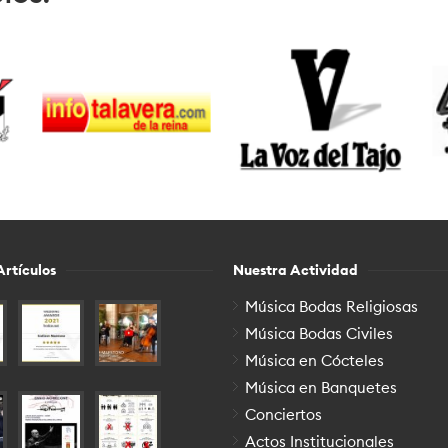
Artículos
Nuestra Actividad
Música Bodas Religiosas
Música Bodas Civiles
Música en Cócteles
Música en Banquetes
Conciertos
Actos Institucionales