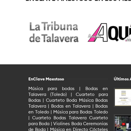
EnClave Maestoso
Últimos 
Música para bodas | Bodas en
Talavera (Toledo) | Cuarteto para
Bodas | Cuarteto Boda Música Bodas
Talavera | Bodas en Talavera | Bodas
en Toledo | Música para Bodas Toledo
| Cuarteto Bodas Talavera Cuarteto
para Boda | Violines Boda Ceremonias
de Boda | Música en Directo Cócteles