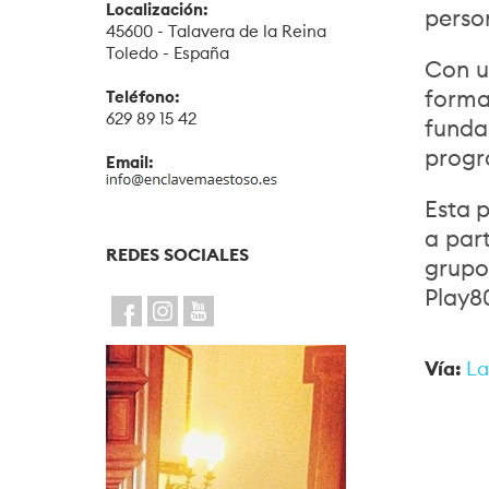
Localización:
person
45600 - Talavera de la Reina
Toledo - España
Con u
forma
Teléfono:
629 89 15 42
funda
progr
Email:
Esta 
a par
REDES SOCIALES
grupo
Play8
Vía:
La