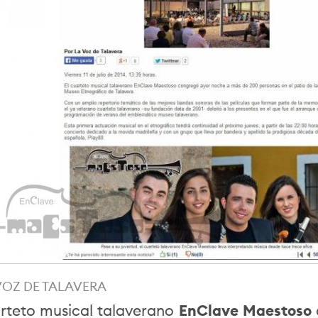
VOZ DE TALAVERA
arteto musical talaverano
EnClave Maestoso