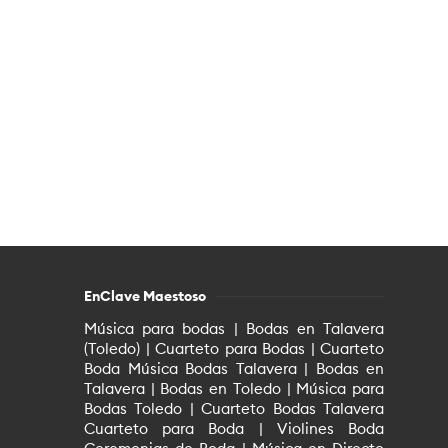
EnClave Maestoso
Música para bodas | Bodas en Talavera
(Toledo) | Cuarteto para Bodas | Cuarteto
Boda Música Bodas Talavera | Bodas en
Talavera | Bodas en Toledo | Música para
Bodas Toledo | Cuarteto Bodas Talavera
Cuarteto para Boda | Violines Boda